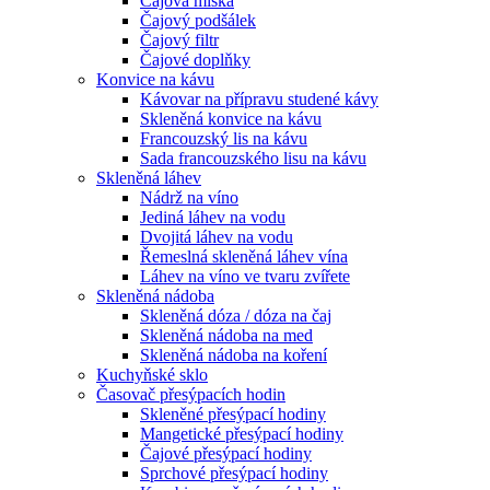
Čajová miska
Čajový podšálek
Čajový filtr
Čajové doplňky
Konvice na kávu
Kávovar na přípravu studené kávy
Skleněná konvice na kávu
Francouzský lis na kávu
Sada francouzského lisu na kávu
Skleněná láhev
Nádrž na víno
Jediná láhev na vodu
Dvojitá láhev na vodu
Řemeslná skleněná láhev vína
Láhev na víno ve tvaru zvířete
Skleněná nádoba
Skleněná dóza / dóza na čaj
Skleněná nádoba na med
Skleněná nádoba na koření
Kuchyňské sklo
Časovač přesýpacích hodin
Skleněné přesýpací hodiny
Mangetické přesýpací hodiny
Čajové přesýpací hodiny
Sprchové přesýpací hodiny