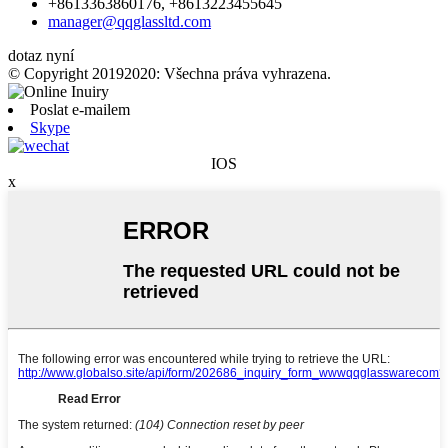
+8613363860176, +8613223455645
manager@qqglassltd.com
dotaz nyní
© Copyright 20192020: Všechna práva vyhrazena.
Poslat e-mailem
Skype
IOS
x