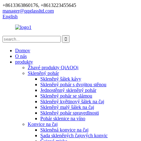
+8613363860176, +8613223455645
manager@qqglassltd.com
English
Domov
O nás
produkty
Žhavé produkty QiAOQi
Skleněný pohár
Skleněný šálek kávy
Skleněný pohár s dvojitou stěnou
Jednostěnný skleněný pohár
Skleněný pohár se slámou
Skleněný květinový šálek na čaj
Skleněný malý šálek na čaj
Skleněný pohár spravedlnosti
Pohár sklenice na víno
Konvice na čaj
Skleněná konvice na čaj
Sada skleněných čajových konvic