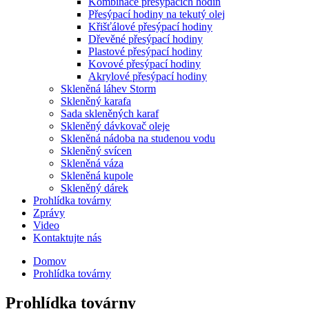
Kombinace přesýpacích hodin
Přesýpací hodiny na tekutý olej
Křišťálové přesýpací hodiny
Dřevěné přesýpací hodiny
Plastové přesýpací hodiny
Kovové přesýpací hodiny
Akrylové přesýpací hodiny
Skleněná láhev Storm
Skleněný karafa
Sada skleněných karaf
Skleněný dávkovač oleje
Skleněná nádoba na studenou vodu
Skleněný svícen
Skleněná váza
Skleněná kupole
Skleněný dárek
Prohlídka továrny
Zprávy
Video
Kontaktujte nás
Domov
Prohlídka továrny
Prohlídka továrny